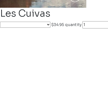
Les Cuivas
$34.95
quantity