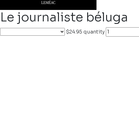
Le journaliste béluga
$24.95
quantity