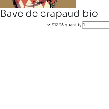
Bave de crapaud bio
$12.95
quantity